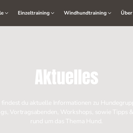
le
Einzeltraining
Windhundtraining
Über
Aktuelles
 findest du aktuelle Informationen zu Hundegru
ngs, Vortragsabenden, Workshops, sowie Tipps &
rund um das Thema Hund.