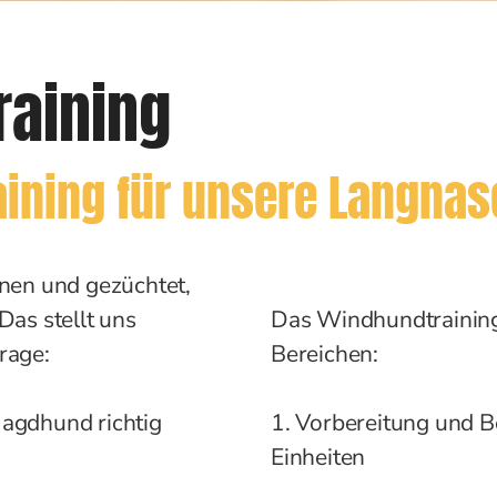
raining
aining für unsere Langna
nnen und gezüchtet,
Das stellt uns
Das Windhundtraining
Frage:
Bereichen:
agdhund richtig
1. Vorbereitung und Be
Einheiten